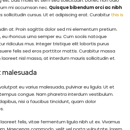
elit. Duis mollis et sem sed sollicitudin. Donec non odio
rutrum mi accumsan nec.
Quisque bibendum orci ac nibh
sollicitudin cursus. Ut et adipiscing erat. Curabitur
this is
udin at. Proin sagittis dolor sed mi elementum pretium.
, eu rhoncus urna semper eu. Cum sociis natoque
ridiculus mus. Integer tristique elit lobortis purus
uere felis sed eros porttitor mattis. Curabitur massa
 laoreet nisl massa, at interdum mauris sollicitudin et.
 at malesuada
 volutpat eu varius malesuada, pulvinar eu ligula. Ut et
ero tempus congue. Nam pharetra interdum vestibulum.
apibus, nisi a faucibus tincidunt, quam dolor
s.
laoreet felis, vitae fermentum ligula nibh ut ex. Vivamus
psum. Maecenas commodo, velit vel porta vulputate, lorem