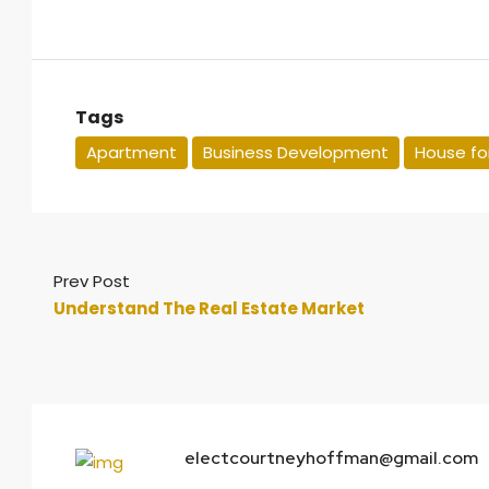
Tags
Apartment
Business Development
House for
Prev Post
Understand The Real Estate Market
electcourtneyhoffman@gmail.com