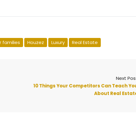
 families
Houzez
Luxury
Real Estate
Next Pos
10 Things Your Competitors Can Teach Yo
About Real Estat