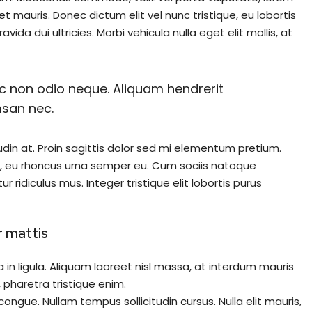
 mauris. Donec dictum elit vel nunc tristique, eu lobortis
ida dui ultricies. Morbi vehicula nulla eget elit mollis, at
nec non odio neque. Aliquam hendrerit
msan nec.
udin at. Proin sagittis dolor sed mi elementum pretium.
, eu rhoncus urna semper eu. Cum sociis natoque
ridiculus mus. Integer tristique elit lobortis purus
r mattis
in ligula. Aliquam laoreet nisl massa, at interdum mauris
at, pharetra tristique enim.
i congue. Nullam tempus sollicitudin cursus. Nulla elit mauris,