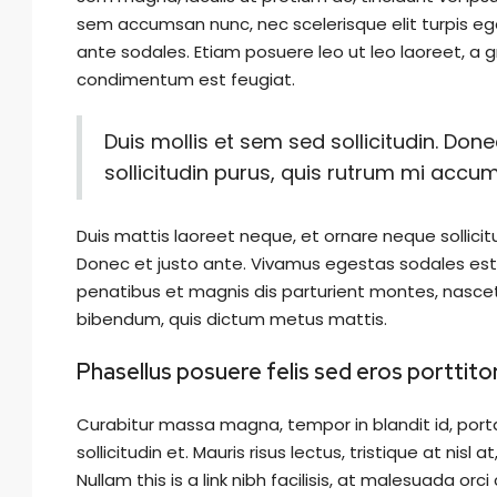
sem accumsan nunc, nec scelerisque elit turpis eget
ante sodales. Etiam posuere leo ut leo laoreet, a grav
condimentum est feugiat.
Duis mollis et sem sed sollicitudin. Do
sollicitudin purus, quis rutrum mi accu
Duis mattis laoreet neque, et ornare neque sollicit
Donec et justo ante. Vivamus egestas sodales est
penatibus et magnis dis parturient montes, nascetur 
bibendum, quis dictum metus mattis.
Phasellus posuere felis sed eros porttito
Curabitur massa magna, tempor in blandit id, porta 
sollicitudin et. Mauris risus lectus, tristique at nisl 
Nullam this is a link nibh facilisis, at malesuada orc