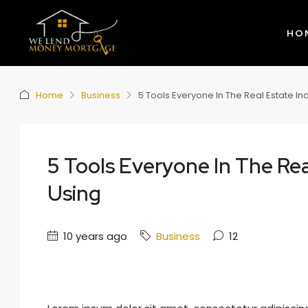
HO
Home
Business
5 Tools Everyone In The Real Estate In
5 Tools Everyone In The Rea
Using
10 years ago
Business
12