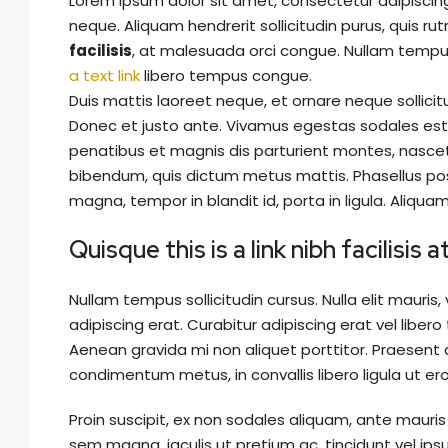
Lorem ipsum dolor sit amet, consectetur adipiscing 
neque. Aliquam hendrerit sollicitudin purus, quis 
facilisis
, at malesuada orci congue. Nullam tempus 
a text link
libero tempus congue.
Duis mattis laoreet neque, et ornare neque sollicit
Donec et justo ante. Vivamus egestas sodales est
penatibus et magnis dis parturient montes, nascetur 
bibendum, quis dictum metus mattis. Phasellus pos
magna, tempor in blandit id, porta in ligula. Aliquam
Quisque this is a link nibh facilisis
Nullam tempus sollicitudin cursus. Nulla elit mauris,
adipiscing erat. Curabitur adipiscing erat vel lib
Aenean gravida mi non aliquet porttitor. Praesent d
condimentum metus, in convallis libero ligula ut ero
Proin suscipit, ex non sodales aliquam, ante mauris 
sem magna, iaculis ut pretium ac, tincidunt vel i