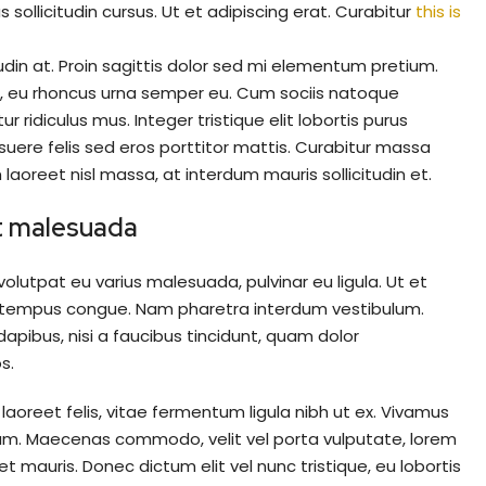
sollicitudin cursus. Ut et adipiscing erat. Curabitur
this is
udin at. Proin sagittis dolor sed mi elementum pretium.
, eu rhoncus urna semper eu. Cum sociis natoque
ridiculus mus. Integer tristique elit lobortis purus
uere felis sed eros porttitor mattis. Curabitur massa
 laoreet nisl massa, at interdum mauris sollicitudin et.
 at malesuada
 volutpat eu varius malesuada, pulvinar eu ligula. Ut et
ero tempus congue. Nam pharetra interdum vestibulum.
apibus, nisi a faucibus tincidunt, quam dolor
s.
laoreet felis, vitae fermentum ligula nibh ut ex. Vivamus
psum. Maecenas commodo, velit vel porta vulputate, lorem
 mauris. Donec dictum elit vel nunc tristique, eu lobortis