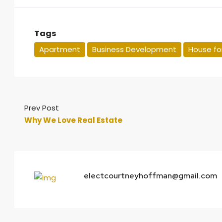
Tags
Apartment
Business Development
House for
Prev Post
Why We Love Real Estate
electcourtneyhoffman@gmail.com