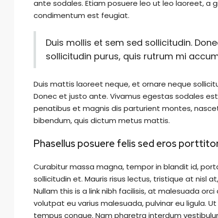
ante sodales. Etiam posuere leo ut leo laoreet, a grav
condimentum est feugiat.
Duis mollis et sem sed sollicitudin. Do
sollicitudin purus, quis rutrum mi accu
Duis mattis laoreet neque, et ornare neque sollicit
Donec et justo ante. Vivamus egestas sodales est
penatibus et magnis dis parturient montes, nascetur 
bibendum, quis dictum metus mattis.
Phasellus posuere felis sed eros porttito
Curabitur massa magna, tempor in blandit id, porta 
sollicitudin et. Mauris risus lectus, tristique at nisl 
Nullam this is a link nibh facilisis, at malesuada orc
volutpat eu varius malesuada, pulvinar eu ligula. Ut 
tempus congue. Nam pharetra interdum vestibulum.