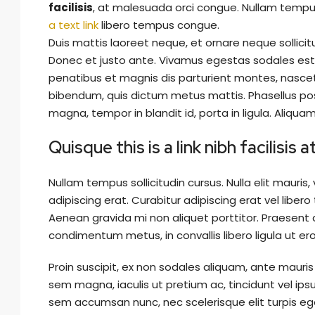
facilisis
, at malesuada orci congue. Nullam tempus 
a text link
libero tempus congue.
Duis mattis laoreet neque, et ornare neque sollicit
Donec et justo ante. Vivamus egestas sodales est
penatibus et magnis dis parturient montes, nascetur 
bibendum, quis dictum metus mattis. Phasellus pos
magna, tempor in blandit id, porta in ligula. Aliquam
Quisque this is a link nibh facilisis
Nullam tempus sollicitudin cursus. Nulla elit mauris,
adipiscing erat. Curabitur adipiscing erat vel lib
Aenean gravida mi non aliquet porttitor. Praesent d
condimentum metus, in convallis libero ligula ut ero
Proin suscipit, ex non sodales aliquam, ante mauris 
sem magna, iaculis ut pretium ac, tincidunt vel i
sem accumsan nunc, nec scelerisque elit turpis eget