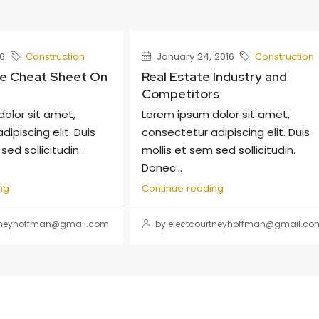
6
Construction
January 24, 2016
Construction
te Cheat Sheet On
Real Estate Industry and
Competitors
olor sit amet,
Lorem ipsum dolor sit amet,
ipiscing elit. Duis
consectetur adipiscing elit. Duis
sed sollicitudin.
mollis et sem sed sollicitudin.
Donec...
ng
Continue reading
rtneyhoffman@gmail.com
by electcourtneyhoffman@gmail.co