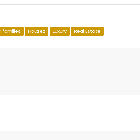
 families
Houzez
Luxury
Real Estate