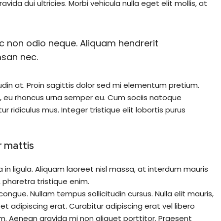
ida dui ultricies. Morbi vehicula nulla eget elit mollis, at
nec non odio neque. Aliquam hendrerit
msan nec.
udin at. Proin sagittis dolor sed mi elementum pretium.
, eu rhoncus urna semper eu. Cum sociis natoque
ridiculus mus. Integer tristique elit lobortis purus
r mattis
in ligula. Aliquam laoreet nisl massa, at interdum mauris
at, pharetra tristique enim.
i congue. Nullam tempus sollicitudin cursus. Nulla elit mauris,
et adipiscing erat. Curabitur adipiscing erat vel libero
 Aenean gravida mi non aliquet porttitor. Praesent