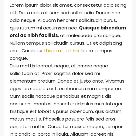
Lorem ipsum dolor sit amet, consectetur adipiscing
elit. Duis mollis et sem sed sollicitudin. Donec non
odio neque. Aliquam hendrerit sollicitudin purus,
quis rutrum mi accumsan nec.
Quisque bibendum
orci ac nibh facilisis
, at malesuada orci congue.
Nullam tempus sollicitudin cursus. Ut et adipiscing
erat. Curabitur
this is a text link
libero tempus
congue.
Duis mattis laoreet neque, et ornare neque
sollicitudin at. Proin sagittis dolor sed mi
elementum pretium. Donec et justo ante. Vivamus
egestas sodales est, eu rhoncus urna semper eu.
Cum sociis natoque penatibus et magnis dis
parturient montes, nascetur ridiculus mus. Integer
tristique elit lobortis purus bibendum, quis dictum
metus mattis. Phasellus posuere felis sed eros
porttitor mattis. Curabitur massa magna, tempor
in blandit id, porta in ligula. Aliquam laoreet nisl