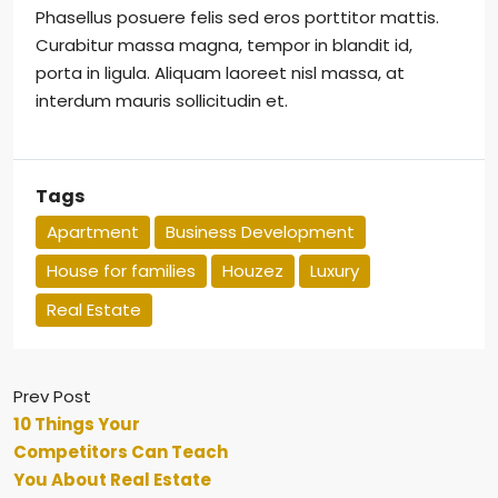
Phasellus posuere felis sed eros porttitor mattis.
Curabitur massa magna, tempor in blandit id,
porta in ligula. Aliquam laoreet nisl massa, at
interdum mauris sollicitudin et.
Tags
Apartment
Business Development
House for families
Houzez
Luxury
Real Estate
Prev Post
10 Things Your
Competitors Can Teach
You About Real Estate