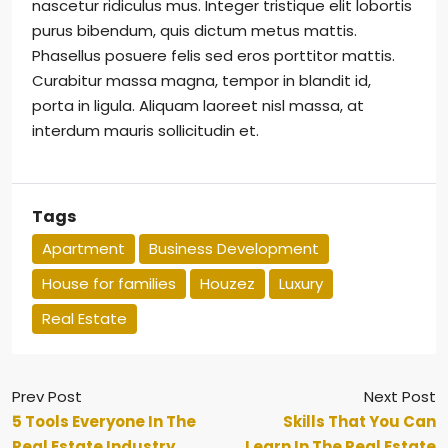
nascetur ridiculus mus. Integer tristique elit lobortis
purus bibendum, quis dictum metus mattis.
Phasellus posuere felis sed eros porttitor mattis.
Curabitur massa magna, tempor in blandit id,
porta in ligula. Aliquam laoreet nisl massa, at
interdum mauris sollicitudin et.
Tags
Apartment
Business Development
House for families
Houzez
Luxury
Real Estate
Prev Post
Next Post
5 Tools Everyone In The
Skills That You Can
Real Estate Industry
Learn In The Real Estate