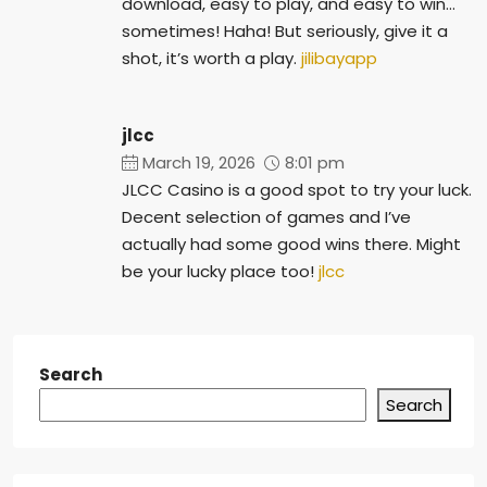
download, easy to play, and easy to win…
sometimes! Haha! But seriously, give it a
shot, it’s worth a play.
jilibayapp
jlcc
March 19, 2026
8:01 pm
JLCC Casino is a good spot to try your luck.
Decent selection of games and I’ve
actually had some good wins there. Might
be your lucky place too!
jlcc
Search
Search