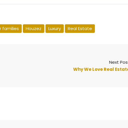
 families
Houzez
Luxury
Real Estate
Next Pos
Why We Love Real Estat