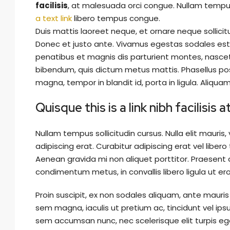
facilisis
, at malesuada orci congue. Nullam tempus 
a text link
libero tempus congue.
Duis mattis laoreet neque, et ornare neque sollicit
Donec et justo ante. Vivamus egestas sodales est
penatibus et magnis dis parturient montes, nascetur 
bibendum, quis dictum metus mattis. Phasellus pos
magna, tempor in blandit id, porta in ligula. Aliquam
Quisque this is a link nibh facilisis
Nullam tempus sollicitudin cursus. Nulla elit mauris,
adipiscing erat. Curabitur adipiscing erat vel lib
Aenean gravida mi non aliquet porttitor. Praesent d
condimentum metus, in convallis libero ligula ut ero
Proin suscipit, ex non sodales aliquam, ante mauris 
sem magna, iaculis ut pretium ac, tincidunt vel i
sem accumsan nunc, nec scelerisque elit turpis eget