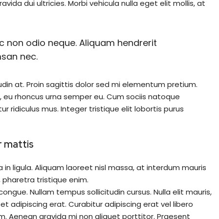
ida dui ultricies. Morbi vehicula nulla eget elit mollis, at
nec non odio neque. Aliquam hendrerit
msan nec.
udin at. Proin sagittis dolor sed mi elementum pretium.
, eu rhoncus urna semper eu. Cum sociis natoque
ridiculus mus. Integer tristique elit lobortis purus
r mattis
in ligula. Aliquam laoreet nisl massa, at interdum mauris
at, pharetra tristique enim.
i congue. Nullam tempus sollicitudin cursus. Nulla elit mauris,
et adipiscing erat. Curabitur adipiscing erat vel libero
 Aenean gravida mi non aliquet porttitor. Praesent