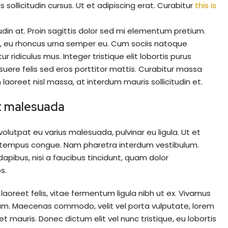
sollicitudin cursus. Ut et adipiscing erat. Curabitur
this is
udin at. Proin sagittis dolor sed mi elementum pretium.
, eu rhoncus urna semper eu. Cum sociis natoque
ridiculus mus. Integer tristique elit lobortis purus
uere felis sed eros porttitor mattis. Curabitur massa
 laoreet nisl massa, at interdum mauris sollicitudin et.
 at malesuada
 volutpat eu varius malesuada, pulvinar eu ligula. Ut et
ero tempus congue. Nam pharetra interdum vestibulum.
apibus, nisi a faucibus tincidunt, quam dolor
s.
laoreet felis, vitae fermentum ligula nibh ut ex. Vivamus
psum. Maecenas commodo, velit vel porta vulputate, lorem
 mauris. Donec dictum elit vel nunc tristique, eu lobortis