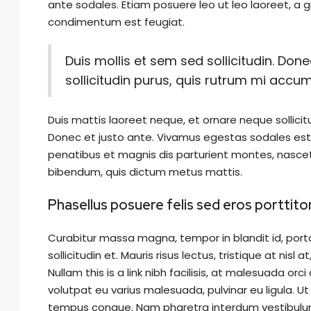
ante sodales. Etiam posuere leo ut leo laoreet, a grav
condimentum est feugiat.
Duis mollis et sem sed sollicitudin. Do
sollicitudin purus, quis rutrum mi accu
Duis mattis laoreet neque, et ornare neque sollicit
Donec et justo ante. Vivamus egestas sodales est
penatibus et magnis dis parturient montes, nascetur 
bibendum, quis dictum metus mattis.
Phasellus posuere felis sed eros porttito
Curabitur massa magna, tempor in blandit id, porta 
sollicitudin et. Mauris risus lectus, tristique at nisl 
Nullam this is a link nibh facilisis, at malesuada orc
volutpat eu varius malesuada, pulvinar eu ligula. Ut 
tempus congue. Nam pharetra interdum vestibulum.